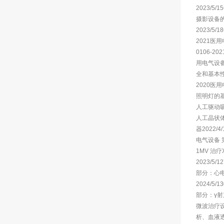
2023/5
摄影设备的
2023/5
2021医
0106-2
用电气设备
全和基本性能
2020医
照明灯的基本
人工驱动吸引
人工晶状体 
器2022/
电气设备 
1MV 治
2023/5
部分：心电
2024/5
部分：γ射束
微波治疗设备
析、血液透