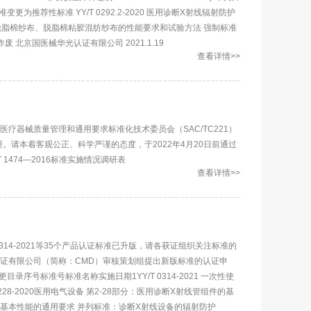
钻 强制标准变更为推荐性标准 YY/T 0292.2-2020 医用诊断X射线辐射防护
0331-2006 脱脂棉纱布、脱脂棉粘胶混纺纱布的性能要求和试验方法 强制标准
藏箱 作废 北京国医械华光认证有限公司 2021.1.19
查看详情>>
，全国医疗器械质量管理和通用要求标准化技术委员会（SAC/TC221）
调研。请本着客观公正、科学严谨的态度，于2022年4月20日前通过
 1474—2016标准实施情况调研表
查看详情>>
314-2021等35个产品认证标准已升版，请各获证组织关注标准的
证有限公司（简称：CMD）审核策划组提出新版标准的认证申
目录序号标准号标准名称实施日期1YY/T 0314-2021 一次性使
706.228-2020医用电气设备 第2-28部分：医用诊断X射线管组件的基
基本安全和基本性能的通用要求 并列标准：诊断X射线设备的辐射防护