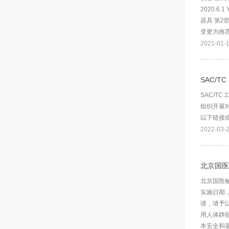
2020.6
器具 第2部
变更为推荐性
2021-01-
SAC/T
SAC/T
组织开展对
以下链接或
2022-03-
北京国医
北京国医械
实施日期
请，请予以
用人体静脉血
本安全和基