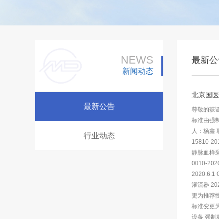
NEWS
最新公
新闻动态
北京国医
最新公告
尊敬的获证
标准由强制
人：杨鑫 联
行业动态
15810-
静脉血样采集
0010-2
2020.6.
灌流器 20
更为推荐性标
标准变更为推
设备 强制标