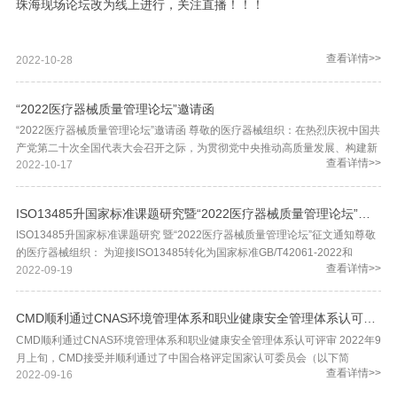
珠海现场论坛改为线上进行，关注直播！！！
查看详情>>
2022-10-28
​“2022医疗器械质量管理论坛”邀请函
“2022医疗器械质量管理论坛”邀请函 尊敬的医疗器械组织：在热烈庆祝中国共
产党第二十次全国代表大会召开之际，为贯彻党中央推动高质量发展、构建新
查看详情>>
2022-10-17
发展格局的发展理念，祝贺2022年10月12日YY/T0287/ISO13485转化为国家
标准GB/T42061-2022 idt ISO 13485：2016《医疗器械 质量管理体系 用于法
规的要求》和 YY/T0316/ISO14971转化为为国家标准GB/T42062-2022 idt
ISO13485升国家标准课题研究暨“2022医疗器械质量管理论坛”征文通知
ISO14971：2019《医疗器械 风险管理对医疗器械的应用》，交流分享多年来
ISO13485升国家标准课题研究 暨“2022医疗器械质量管理论坛”征文通知尊敬
贯彻医疗器械质量管理体系标准的经验和成果，加强医疗器械生命周期质量管
的医疗器械组织： 为迎接ISO13485转化为国家标准GB/T42061-2022和
理，实施标准与法规的进一步融合，促进质量管理变革创新发展，提高医疗器
查看详情>>
2022-09-19
ISO14971转化为为国家标准GB/T42062-2022，交流分享多年以来贯彻
械组织管理水平，深圳迈瑞生物医疗电子股份有限公司、上海微创医疗器械
YY/T0287/ISO13485标准的经验和成果，加强医疗器械生命周期质量管理，探
（集团）有限公司、上海西门子医疗器械有限公司、上海联影医疗科技股份有
讨ISO13485 标准与法规的进一步融合，促进质量管理创新发展，发挥
限公司、航卫通用电气医疗系统有限公司、山东威高集团医用高分子制品股份
CMD顺利通过CNAS环境管理体系和职业健康安全管理体系认可评审
ISO13485 标准对医疗器械质量管理的基础性、战略性的引领作用和对医疗器
有限公司、山东新华医疗器械股份有限公司、康泰医学系统（秦皇岛）股份有
CMD顺利通过CNAS环境管理体系和职业健康安全管理体系认可评审 2022年9
械监管的技术支撑作用，提高医疗器械组织管理水平，保障医疗器械安全有
限公司、东软医疗系统股份有限公司、北京谊安医疗系统股份有限公司、施乐
月上旬，CMD接受并顺利通过了中国合格评定国家认可委员会（以下简
效，促进医疗器械产业健康快速发展，深圳迈瑞生物医疗电子股份有限公司、
辉（Smith & Nephew）、乐普(北京)医疗器械股份有限公司、北京品驰医疗设
查看详情>>
2022-09-16
称“CNAS”）的环境管理体系和职业健康安全管理体系认可的现场见证评审。
上海微创医疗器械（集团）有限公司、上海西门子医疗器械有限公司、上海联
备有限公司、推想医疗科技股份有限公司、中国医疗器械有限公司、健帆生物
在接到见证评审通知后，CMD管理层高度重视，由环境管理体系和职业健康安
影医疗科技有限公司、航卫通用电气医疗系统有限公司、山东威高集团医用高
科技集团股份有限公司、北京国医械华光认证有限公司以及全国医疗器械质量