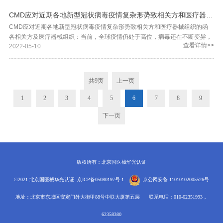
全管理体系技术总监王莉老师亲自带队，抽调资深审核员王恒泰及张晨老师，
分子制品股份有限公司、山东新华医疗器械股份有限公司、康泰医学系统（秦
管理和通用要求标准化技术委员会（SAC/TC 221）共同发起和举办“2022医疗
CMD应对近期各地新型冠状病毒疫情复杂形势致相关方和医疗器械组织的函
组成专业审核团队。为确保见证评审顺利进行，CMD审核团队提前对企业体系
皇岛）股份有限公司、北京谊安医疗系统股份有限公司、施乐辉（Smith &
器械质量管理论坛”。论坛主题：深入贯彻新版国家标准，促进医疗器械高质量
CMD应对近期各地新型冠状病毒疫情复杂形势致相关方和医疗器械组织的函
运行情况做了深入了解，认真进行策划并制定了详尽的审核计划，克服了疫情
Nephew）、乐普(北京)医疗器械有限公司、北京品驰医疗设备有限公司、推
发展——祝贺GB/T42061-2022和GB/T42062-2022标准发布本届论坛具体事
各相关方及医疗器械组织：当前，全球疫情仍处于高位，病毒还在不断变异，
带来的不确定因素，为见证评审做好了充分的前期准备。 此次见证评审由
想医疗科技股份有限公司、中国医疗器械有限公司、健帆生物科技集团股份有
宜通知如下：一．2022医疗器械质量管理论坛组织：论坛组委会：本届论坛组
查看详情>>
2022-05-10
疫情的最终走向还存在很大不确定性，全国疫情整体形势有所好转，但仍复杂
CNAS资深评审专家现场实施。现场见证评审过程中，审核组对企业的环境管
限公司、北京国医械华光认证有限公司以及全国医疗器械质量管理和通用要求
委会主任委员单位：健帆生物科技集团股份有限公司论坛组委会委员单位：深
严峻，不同地区存在反弹风险。从武汉保卫战、到常态化疫情防控、再到迎战
理和职业健康安全管理绩效进行了量化评价并提出了改进建议，CNAS评审老
标准化技术委员会（SAC/TC 221）共同发起和举办“2022医疗器械质量管理论
圳迈瑞生物医疗电子股份有限公司、上海微创医疗器械（集团）有限公司、上
德尔塔和奥密克戎的全链条精准防控，我们与各地政府、相关方及医疗器械组
师也对审核组提出了宝贵的专业指导意见。在现场评审中，CNAS见证老师对
坛”。 论坛主题：深入贯彻新版国家标准，促进医疗器械高质量发展 ——祝贺
海西门子医疗器械有限公司、上海联影医疗科技股份有限公司、航卫通用电气
织一道坚持“动态清零”总方针，用最快速度和最高效率切断传染源，尽最大可
此次见证评审给出了零不符合项的结论，对审核工作的安排与审核效果进行了
GB/T42061-2022和GBT42062-2022标准发布 论坛论文集征稿如下： 一. 论
医疗系统有限公司、山东威高集团医用高分子制品股份有限公司、山东新华医
共
9
页
上一页
能控制疫情传波，努力赢得疫情防控的全面胜利。 新冠疫情发生以来，近期许
充分的肯定，并高度认可了CMD审核组的专业能力。截至目前，CMD已接受
坛议题包括： 体系类： 1.ISO13485:2016如何保证质量管理体系符合多个国
疗器械股份有限公司、康泰医学系统（秦皇岛）股份有限公司、东软医疗系统
多区域出现了不可预料的疫情突发或反弹，常常给审核或检查企业的区域或审
和通过了CNAS医疗器械相关技术领域环境管理体系和职业健康安全管理体系
1
2
3
4
5
6
7
8
9
家地区监管要求； 2.ISO13485:2016如何助力医疗器械产业链融通发展，打造
股份有限公司、北京谊安医疗系统股份有限公司、施乐辉（Smith &
核人员出行有不同的限制，带来了CMD原订审核或检查任务的被迫调整或时
认可的办公室评审和所有现场见证评审，预计四季度，CMD将获得CNAS正式
健康产业生态（研发、临床、经营、产业供应链等）； 3.ISO13485:2016如何
Nephew）、乐普(北京)医疗器械股份有限公司、北京品驰医疗设备有限公
下一页
间、人员的变化，对于这些变化给相关方、医疗器械组织带来的的不良影响，
认可和授权。届时由CMD所签发的环境管理体系和职业健康安全管理体系认证
助力创新型医疗器械解决用户难点、痛点； 4.ISO13485:2016如何确保跨界企
司、推想医疗科技股份有限公司、中国医疗器械有限公司、健帆生物科技集团
表示深深的歉意，恳请谅解。一直以来大家对CMD工作的给予的大力支持，我
证书可以使用CNAS标识。CMD期待与医疗器械行业相关企业的深入合作并传
业（人工智能、机器人、3D打印等新兴科技领域，跨界疫情物资等）符合医疗
股份有限公司、北京国医械华光认证有限公司、全国医疗器械质量管理和通用
们表示衷心的感谢！疫情要防住、经济要稳住、发展要安全，这是党中央的明
递信任，聚焦认证事业，致力于促进医疗器械产业稳步发展。（CMD 市场服
器械法规要求； 5.医疗器械质量管理体系中数字化、信息化应用实践； 6.医疗
要求标准化技术委员会（SAC/TC 221）。2.2022医疗器械质量管理论坛承办
确要求。为响应各地各级政府的防疫政策、同时完成监管部门等相关方委托的
务部）
器械CRO、CDMO的ISO13485:2016应用实践； 7.注册人制度下如何有效地
单位：健帆生物科技集团股份有限公司北京国医械华光认证有限公司 全国医疗
现场检查任务和认证企业的现场审核任务，CMD将严格依据IAF准则、
将医疗器械QMS传递和转移； 8.如何建立一个有效的医疗器械合规程序； 9.
器械质量管理和通用要求标准化技术委员会支持单位：珠海华发产业园运营管
版权所有：北京国医械华光认证
《CCAA远程审核指南》以及《CMD关于应对新型冠状病毒疫情期间认证审核
医保改革下医疗器械企业如何提质增效； 10.其他相关内容。 风险类： 1.风险
理有限公司二．2022医疗器械质量管理论坛具体事宜：1.论坛时间：10月31
工作安排意见》、CMD涉及远程审核的认证审核作业指导书等及监管部门的委
管理方针、可接受性准则和风险控制原则的实践应用（可基于
日（周一）9：00～17：00开会。2.论坛形式及报名要求：(1)采用线上线下结
©2021 北京国医械华光认证
京ICP备05080197号-1
京公网安备 11010102005526号
托要求，针对各地疫情防控政策的变化和人员出行限制要求，将千方百计与相
ISO/TR24971:2020，附录C的理解和应用）; 2.风险评估技术在医疗器械风险
合形式。请参会者扫描回执报名、参加论坛。 （2）线上会议将采用腾讯视频
关方和医疗器械组织充分沟通、千方百计做好委托检查和认证审核策划安排、
地址：北京市东城区安定门外大街甲88号中联大厦第五层
联系电话：010-62351993，
管理过程的应用（可基于ISO/TR 24971:2020，附录B的理解和企业经验进行
会议方式进行，按回执通知参会。（3）线下由于疫情原因人数受限，线下报
千方百计落实和完成好服务工作。根据具体情况，或采取突发事件短期评估
研讨）; 3.注册人不良事件监测义务的实践与医疗器械生产后阶段风险管理活动
名截止2022年10月28日。 线下与会代表，现场可以领取新版国标标准贯标研
62358380
（文件）审核，安排延期现场审核；或及时调整审核（或检查）时间/调整审核
的融合探讨； 4.风险管理文档在IEC 60601-1标准实施中的应用； 5. 综合剩余
讨资料。（4）本次论坛将同时通过微赞平台进行直播。3．论坛线下主会场地