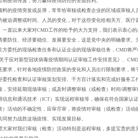
控制疫情
传波
，努力赢得疫情防控的全面胜利。
预料的疫情突发
或反弹
，常常给
审核
或检查企业的区域
或
审核
人
的被迫调整或时间、人员的变化，
对于这些变化
给
相关方、医疗
。
一直以来大家对CMD工作的给予的大力支持，我们表示衷心的
情要防住、经济要稳住、发展要安全，这是党中央的明确要求。
关方委托的现场检查任务和认证企业的现场审核任务，CMD
将严
关于应对新型冠状病毒疫情期间认证审核工作安排意见》、
CM
托要求
，针对各地疫情防控政策的变化和人员出行限制要求，
将
好委托检查和认证审核策划
安排
、千方百计落实和完成好服务工
核，安排延期现场审核；或
及时调整
审核（
或
检查）时间
/调整
审
用信息和通讯技术（ICT）实现远程审核
等，
确保
在符合国家认
查）活动的不确定性
，
应审尽审，将疫情对审核（或检查）活动
共同努力
战胜这场疫情
、实现发展目标
。
望大家对我们审核
（检查）
活动特别是远程审核，多提宝贵的意