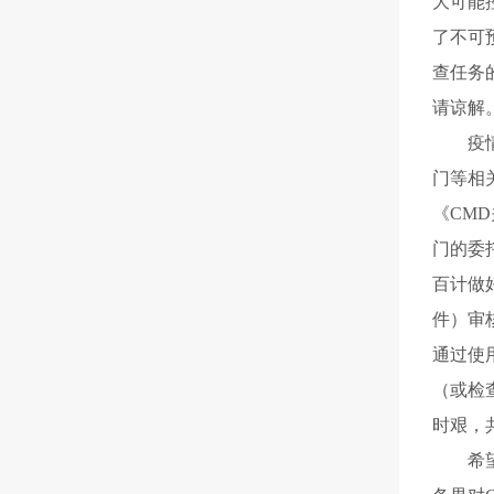
大可能
了
不可
查任务
请谅解
疫
门等相
《C
MD
门的
委
百计做
件）审
通过使
（或检
时艰
，
希