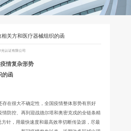
致相关方和医疗器械组织的函
华光认证有限公司
毒
疫
情复杂形势
织
的
函
还存在很大不确定性，全国疫情整体形势有所好
疫情防控
、
再到迎战德尔塔
和
奥密克戎的全链条精
总方针，
用
最快速度
和
最高效率切断传染源，尽最