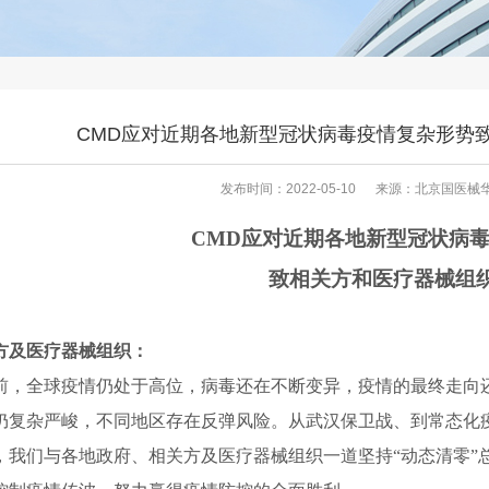
CMD应对近期各地新型冠状病毒疫情复杂形势
发布时间：2022-05-10
来源：北京国医械
C
MD
应对
近期各地
新型冠状病
致相关方和医疗器械组
方及
医疗器械
组织：
前，全球疫情仍处于高位，病毒还在不断变异，疫情的最终走向
仍复杂严峻，
不同地区
存在反弹风险。从武汉保卫战
、
到常态化
，
我们与
各地政府、相关方及医疗器械组织
一道
坚持“动态清零”