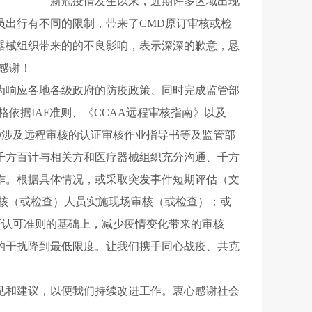
新冠
疫情发生以来，
近期
许多区域出现
员出行有不同的限制，
带来了
CMD
原订审核或检
器械组织带来的的不良影响，表示深深的歉意
，恳
感谢！
为响应各地
各级
政府的防疫政策
、同时完成监管部
格
依据
IAF
准则
、
《CCAA远程审核指南》
以及
D涉及远程审核的认证审核作业指导书
等
及
监管部
千方百计
与相关方
和
医疗器械
组织
充分
沟通
、
千方
作
。
根据具体情况，
或
采取突发事件短期评估（文
核（
或
检查）人员
实施
现场
审核（或检查）；或
证认可准则的基础上，减少疫情变化带来的审核
的干扰降到最低
限度
。
让
我们
携手
同心战疫、共克
见和建议，以便我们持续改进工作。
衷心感谢社会